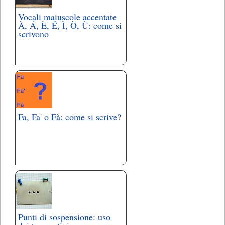
Vocali maiuscole accentate
À, Á, È, É, Ì, Ò, Ù: come si
scrivono
Fa, Fa' o Fà: come si scrive?
Punti di sospensione: uso