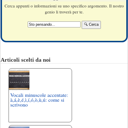
Cerca appunti o informazioni su uno specifico argomento. Il nostro
genio li troverà per te.
Articoli scelti da noi
Vocali minuscole accentate:
à,á,è,é,ì,í,ó,ò,ù,ú: come si
scrivono