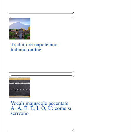
Traduttore napoletano
italiano online
Vocali maiuscole accentate
À, Á, È, É, Ì, Ò, Ù: come si
scrivono