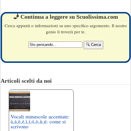
🧞 Continua a leggere su Scuolissima.com
Cerca appunti o informazioni su uno specifico argomento. Il nostro
genio li troverà per te.
Articoli scelti da noi
Vocali minuscole accentate:
à,á,è,é,ì,í,ó,ò,ù,ú: come si
scrivono