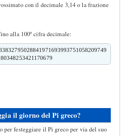
prossimato con il decimale 3,14 o la frazione
fino alla 100ª cifra decimale:
33832795028841971693993751058209749
280348253421170679
gia il giorno del Pi greco?
o per festeggiare il Pi greco per via del suo