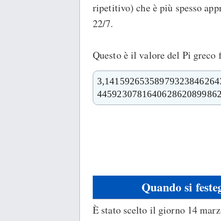
ripetitivo) che è più spesso ap
22/7.
Questo è il valore del Pi greco 
3,14159265358979323846264
445923078164062862089986
Quando si festeg
È stato scelto il giorno 14 marz