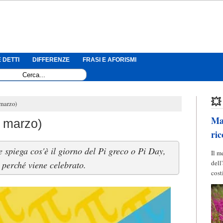
 DETTI
DIFFERENZE
FRASI E AFORISMI
💥
 marzo)
Mag
4 marzo)
ric
 spiega cos'è il giorno del Pi greco o Pi Day,
Il m
dell
perché viene celebrato.
cost