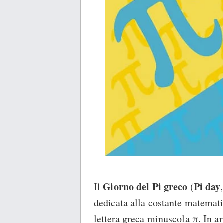
Giorno del Pi greco
Pi day
Il
(
dedicata alla costante matemati
lettera greca minuscola π. In am