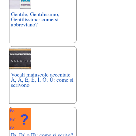
Gentile, Gentilissimo,
Gentilissima: come si
abbreviano?
Vocali maiuscole accentate
À, Á, È, É, Ì, Ò, Ù: come si
scrivono
Fa, Fa' o Fà: come si scrive?