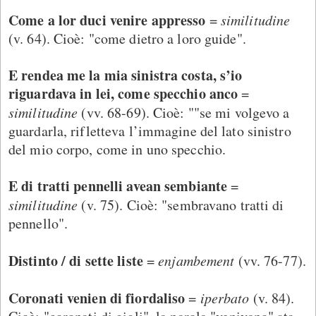
Come a lor duci venire appresso
=
similitudine
(v. 64). Cioè: "come dietro a loro guide".
E rendea me la mia sinistra costa, s’io
riguardava in lei, come specchio anco
=
similitudine
(vv. 68-69). Cioè: ""se mi volgevo a
guardarla, rifletteva l’immagine del lato sinistro
del mio corpo, come in uno specchio.
E di tratti pennelli avean sembiante
=
similitudine
(v. 75). Cioè: "sembravano tratti di
pennello".
Distinto / di sette liste
=
enjambement
(vv. 76-77).
Coronati venien di fiordaliso
=
iperbato
(v. 84).