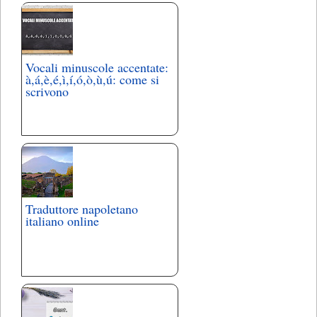
Vocali minuscole accentate:
à,á,è,é,ì,í,ó,ò,ù,ú: come si
scrivono
Traduttore napoletano
italiano online