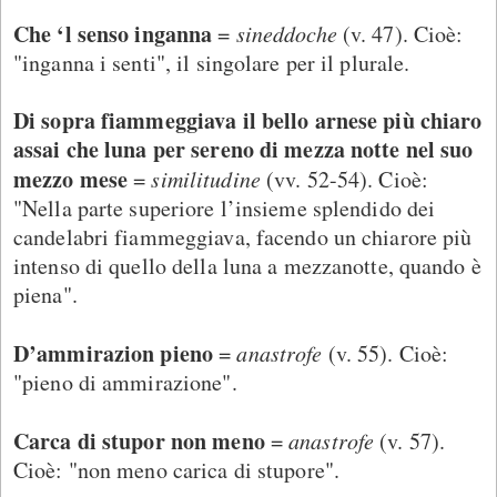
Che ‘l senso inganna
=
sineddoche
(v. 47). Cioè:
"inganna i senti", il singolare per il plurale.
Di sopra fiammeggiava il bello arnese più chiaro
assai che luna per sereno di mezza notte nel suo
mezzo mese
=
similitudine
(vv. 52-54). Cioè:
"Nella parte superiore l’insieme splendido dei
candelabri fiammeggiava, facendo un chiarore più
intenso di quello della luna a mezzanotte, quando è
piena".
D’ammirazion pieno
=
anastrofe
(v. 55). Cioè:
"pieno di ammirazione".
Carca di stupor non meno
=
anastrofe
(v. 57).
Cioè: "non meno carica di stupore".