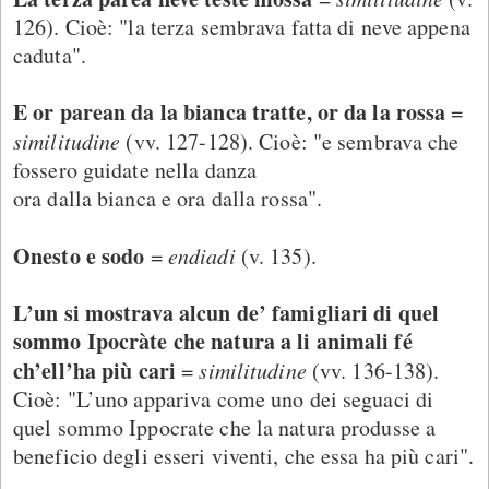
126). Cioè: "la terza sembrava fatta di neve appena
caduta".
E or parean da la bianca tratte, or da la rossa
=
similitudine
(vv. 127-128). Cioè: "e sembrava che
fossero guidate nella danza
ora dalla bianca e ora dalla rossa".
Onesto e sodo
=
endiadi
(v. 135).
L’un si mostrava alcun de’ famigliari di quel
sommo Ipocràte che natura a li animali fé
ch’ell’ha più cari
=
similitudine
(vv. 136-138).
Cioè: "L’uno appariva come uno dei seguaci di
quel sommo Ippocrate che la natura produsse a
beneficio degli esseri viventi, che essa ha più cari".