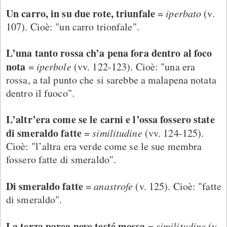
Un carro, in su due rote, triunfale
=
iperbato
(v.
107). Cioè: "un carro trionfale".
L’una tanto rossa ch’a pena fora dentro al foco
nota
=
iperbole
(vv. 122-123). Cioè: "una era
rossa, a tal punto che si sarebbe a malapena notata
dentro il fuoco".
L’altr’era come se le carni e l’ossa fossero state
di smeraldo fatte
=
similitudine
(vv. 124-125).
Cioè: "l’altra era verde come se le sue membra
fossero fatte di smeraldo".
Di smeraldo fatte
=
anastrofe
(v. 125). Cioè: "fatte
di smeraldo".
La terza parea neve testé mossa
=
similitudine
(v.