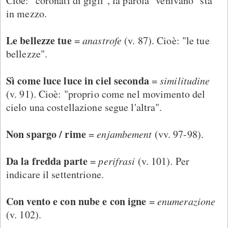
Cioè: "coronati di gigli", la parola "venivano" sta
in mezzo.
Le bellezze tue
=
anastrofe
(v. 87). Cioè: "le tue
bellezze".
Sì come luce luce in ciel seconda
=
similitudine
(v. 91). Cioè: "proprio come nel movimento del
cielo una costellazione segue l'altra".
Non spargo / rime
=
enjambement
(vv. 97-98).
Da la fredda parte
=
perifrasi
(v. 101). Per
indicare il settentrione.
Con vento e con nube e con igne
=
enumerazione
(v. 102).