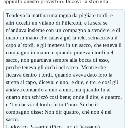
appunto questo proverbio. Eccovi la storiella:
Tendeva la mattina una ragna da pigliare tordi, e
altri uccelli un villano di Pillercoli, e la sera se
n’andava insieme con un compagno a stendere, e di
mano in mano che calava giú la rete, schiacciava il
capo a’ tordi, e gli metteva in un sacco, che teneva il
compagno in mano, e quando poneva i tordi nel
sacco, non guardava sempre alla bocca di esso,
perché teneva gli occhi nel sacco. Mentre che
ficcava dentro i tordi, quando aveva dato loro la
stretta al capo, diceva: e uno, e due, e tre, e cosí gli
andava contando a uno a uno; ma quando fu al
quarto non schizzò cosí bene; onde il dire, e quattro,
e ‘l volar via il tordo fu tutt’uno. Sí che il
compagno disse: Non dir quattro, ché non è nel
sacco.
Ludovico Passarini (Pico Luri di Vassano)