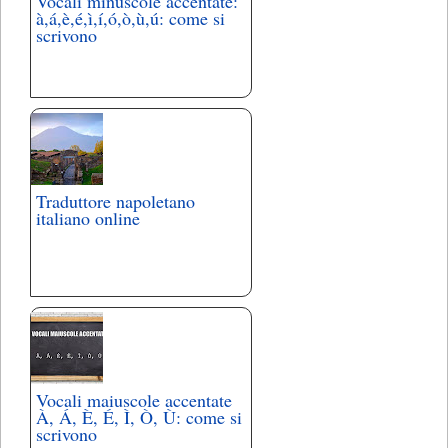
Vocali minuscole accentate:
à,á,è,é,ì,í,ó,ò,ù,ú: come si
scrivono
Traduttore napoletano
italiano online
Vocali maiuscole accentate
À, Á, È, É, Ì, Ò, Ù: come si
scrivono