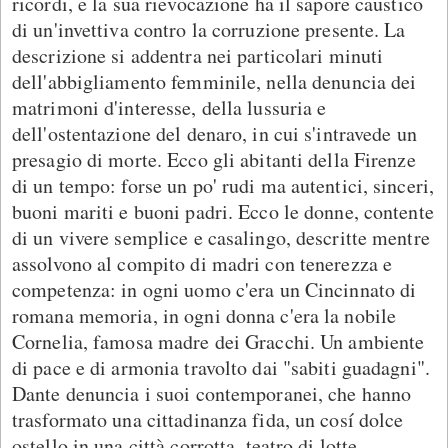
ricordi, e la sua rievocazione ha il sapore caustico
di un'invettiva contro la corruzione presente. La
descrizione si addentra nei particolari minuti
dell'abbigliamento femminile, nella denuncia dei
matrimoni d'interesse, della lussuria e
dell'ostentazione del denaro, in cui s'intravede un
presagio di morte. Ecco gli abitanti della Firenze
di un tempo: forse un po' rudi ma autentici, sinceri,
buoni mariti e buoni padri. Ecco le donne, contente
di un vivere semplice e casalingo, descritte mentre
assolvono al compito di madri con tenerezza e
competenza: in ogni uomo c'era un Cincinnato di
romana memoria, in ogni donna c'era la nobile
Cornelia, famosa madre dei Gracchi. Un ambiente
di pace e di armonia travolto dai "sabiti guadagni".
Dante denuncia i suoi contemporanei, che hanno
trasformato una cittadinanza fida, un cosí dolce
ostello in una città corrotta, teatro di lotte