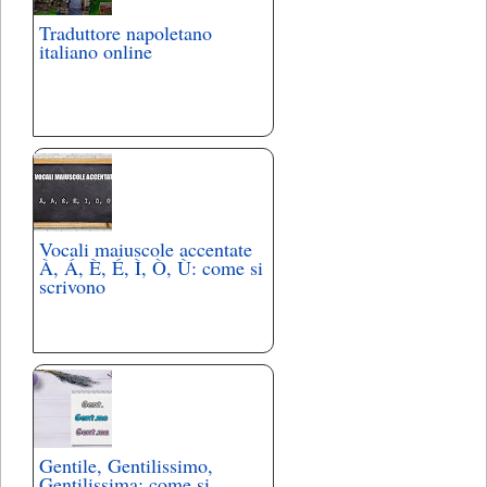
Traduttore napoletano
italiano online
Vocali maiuscole accentate
À, Á, È, É, Ì, Ò, Ù: come si
scrivono
Gentile, Gentilissimo,
Gentilissima: come si