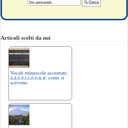
Articoli scelti da noi
Vocali minuscole accentate:
à,á,è,é,ì,í,ó,ò,ù,ú: come si
scrivono