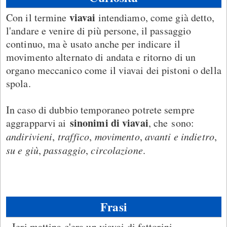
viavai
Con il termine
intendiamo, come già detto,
l'andare e venire di più persone, il passaggio
continuo, ma è usato anche per indicare il
movimento alternato di andata e ritorno di un
organo meccanico come il viavai dei pistoni o della
spola.
In caso di dubbio temporaneo potrete sempre
sinonimi di viavai
aggrapparvi ai
, che sono:
andirivieni
,
traffico
,
movimento
,
avanti e indietro
,
su e giù
,
passaggio
,
circolazione
.
Frasi
- Ieri mattina c'era un
viavai
di fattorini.