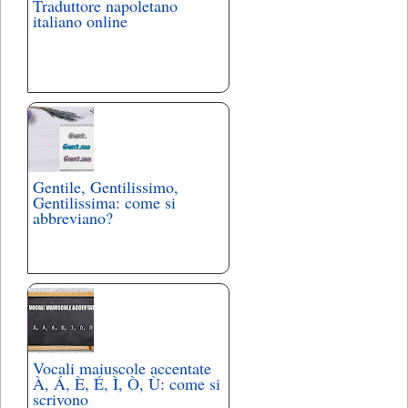
Traduttore napoletano
italiano online
Gentile, Gentilissimo,
Gentilissima: come si
abbreviano?
Vocali maiuscole accentate
À, Á, È, É, Ì, Ò, Ù: come si
scrivono