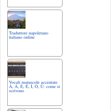
Traduttore napoletano
italiano online
Vocali maiuscole accentate
À, Á, È, É, Ì, Ò, Ù: come si
scrivono