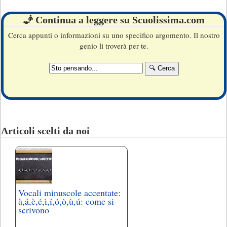
🧞 Continua a leggere su Scuolissima.com
Cerca appunti o informazioni su uno specifico argomento. Il nostro
genio li troverà per te.
Articoli scelti da noi
Vocali minuscole accentate:
à,á,è,é,ì,í,ó,ò,ù,ú: come si
scrivono