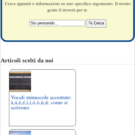
Cerca appunti o informazioni su uno specifico argomento. Il nostro
genio li troverà per te.
Articoli scelti da noi
Vocali minuscole accentate:
à,á,è,é,ì,í,ó,ò,ù,ú: come si
scrivono