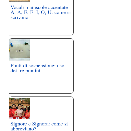
Vocali maiuscole accentate
À, Á, È, É, Ì, Ò, Ù: come si
scrivono
Punti di sospensione: uso
dei tre puntini
Signore e Signora: come si
abbreviano?