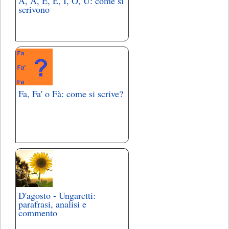
À, Á, È, É, Ì, Ò, Ù: come si
scrivono
Fa, Fa' o Fà: come si scrive?
D'agosto - Ungaretti:
parafrasi, analisi e
commento