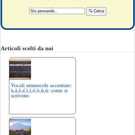
Articoli scelti da noi
Vocali minuscole accentate:
à,á,è,é,ì,í,ó,ò,ù,ú: come si
scrivono