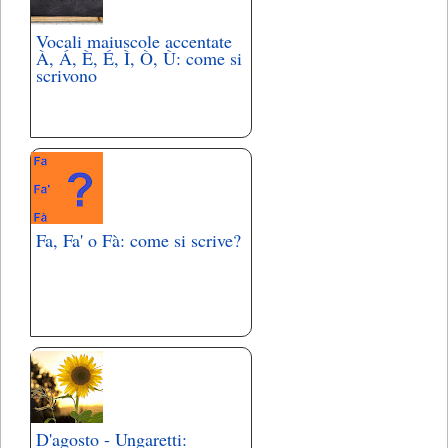
Vocali maiuscole accentate
À, Á, È, É, Ì, Ò, Ù: come si
scrivono
Fa, Fa' o Fà: come si scrive?
D'agosto - Ungaretti: