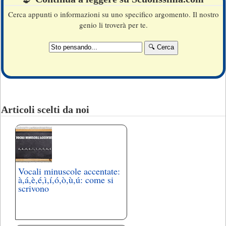
Cerca appunti o informazioni su uno specifico argomento. Il nostro
genio li troverà per te.
Articoli scelti da noi
Vocali minuscole accentate:
à,á,è,é,ì,í,ó,ò,ù,ú: come si
scrivono