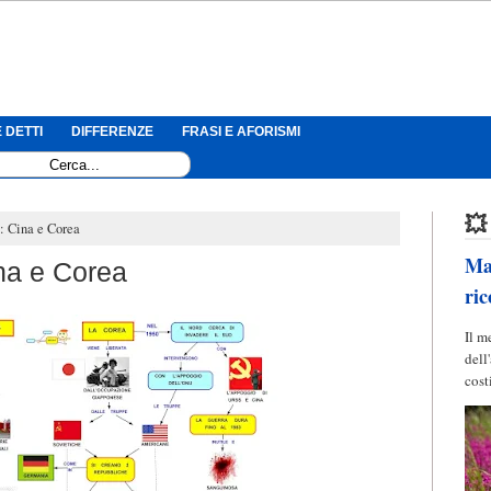
 DETTI
DIFFERENZE
FRASI E AFORISMI
💥
: Cina e Corea
Mag
na e Corea
ric
Il m
dell
cost