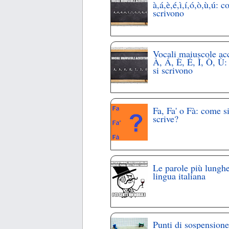
à,á,è,é,ì,í,ó,ò,ù,ú: c
scrivono
Vocali maiuscole ac
À, Á, È, É, Ì, Ò, Ù
si scrivono
Fa, Fa' o Fà: come s
scrive?
Le parole più lunghe
lingua italiana
Punti di sospensione