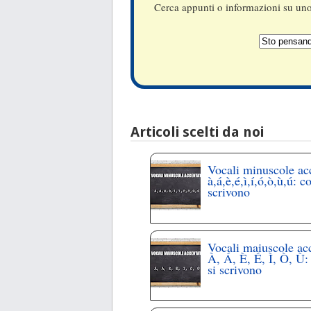
Cerca appunti o informazioni su uno 
Articoli scelti da noi
Vocali minuscole ac
à,á,è,é,ì,í,ó,ò,ù,ú: c
scrivono
Vocali maiuscole ac
À, Á, È, É, Ì, Ò, Ù
si scrivono