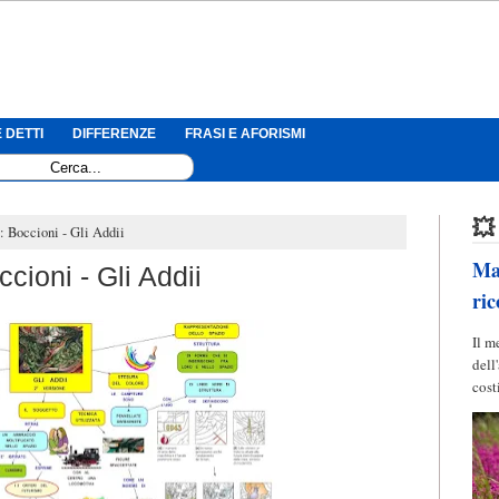
 DETTI
DIFFERENZE
FRASI E AFORISMI
💥
 Boccioni - Gli Addii
Mag
cioni - Gli Addii
ric
Il m
dell
cost