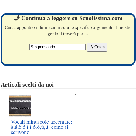
🧞 Continua a leggere su Scuolissima.com
Cerca appunti o informazioni su uno specifico argomento. Il nostro
genio li troverà per te.
Articoli scelti da noi
Vocali minuscole accentate:
à,á,è,é,ì,í,ó,ò,ù,ú: come si
scrivono