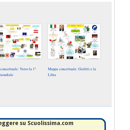
concettuale: Verso la 1°
Mappa concettuale: Giolitti e la
 mondiale
Libia
leggere su Scuolissima.com