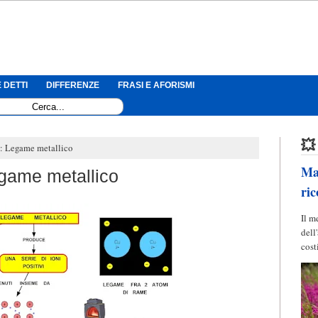
 DETTI
DIFFERENZE
FRASI E AFORISMI
💥
: Legame metallico
Mag
game metallico
ric
Il m
dell
cost