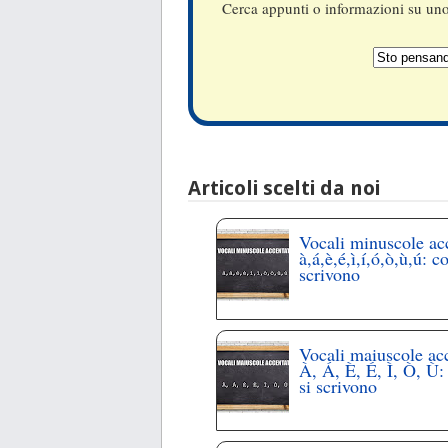
Cerca appunti o informazioni su uno 
Articoli scelti da noi
Vocali minuscole ac
à,á,è,é,ì,í,ó,ò,ù,ú: c
scrivono
Vocali maiuscole ac
À, Á, È, É, Ì, Ò, Ù
si scrivono