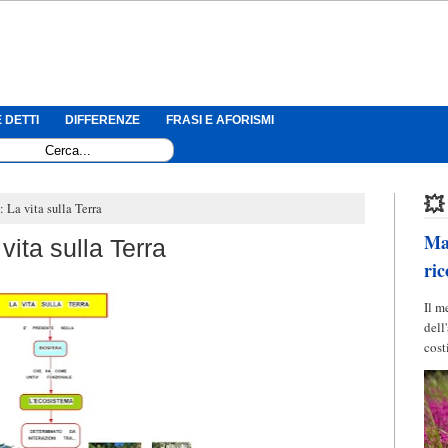
 DETTI
DIFFERENZE
FRASI E AFORISMI
💥
 La vita sulla Terra
Mag
ita sulla Terra
ric
Il m
dell
cost