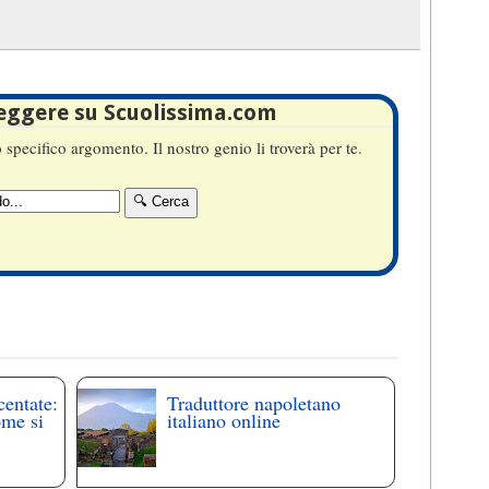
leggere su Scuolissima.com
specifico argomento. Il nostro genio li troverà per te.
centate:
Traduttore napoletano
ome si
italiano online