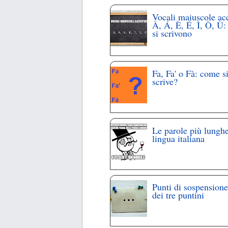
Vocali maiuscole ac
À, Á, È, É, Ì, Ò, Ù
si scrivono
Fa, Fa' o Fà: come s
scrive?
Le parole più lunghe
lingua italiana
Punti di sospensione
dei tre puntini