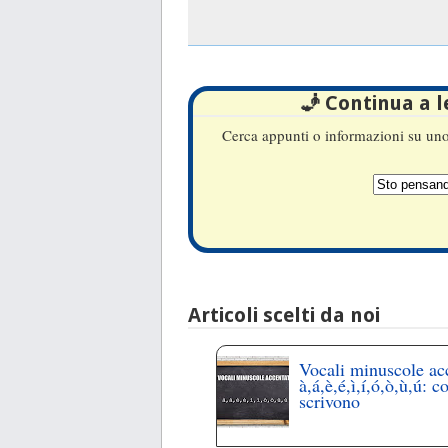
🧞 Continua a 
Cerca appunti o informazioni su uno 
Articoli scelti da noi
Vocali minuscole ac
à,á,è,é,ì,í,ó,ò,ù,ú: c
scrivono