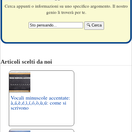
Cerca appunti o informazioni su uno specifico argomento. Il nostro
genio li troverà per te.
Articoli scelti da noi
Vocali minuscole accentate:
à,á,è,é,ì,í,ó,ò,ù,ú: come si
scrivono