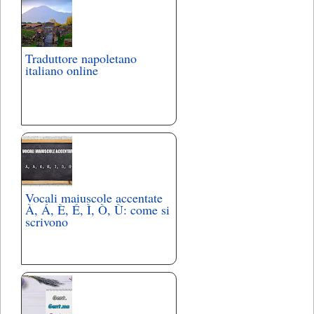
Traduttore napoletano
italiano online
Vocali maiuscole accentate
À, Á, È, É, Ì, Ò, Ù: come si
scrivono