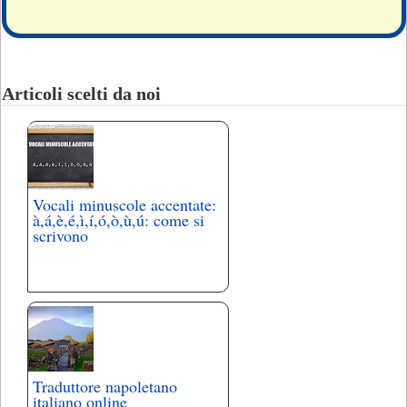
Articoli scelti da noi
Vocali minuscole accentate:
à,á,è,é,ì,í,ó,ò,ù,ú: come si
scrivono
Traduttore napoletano
italiano online