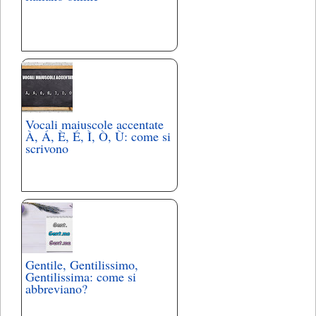
Vocali maiuscole accentate
À, Á, È, É, Ì, Ò, Ù: come si
scrivono
Gentile, Gentilissimo,
Gentilissima: come si
abbreviano?