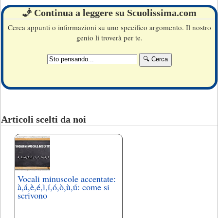
🧞 Continua a leggere su Scuolissima.com
Cerca appunti o informazioni su uno specifico argomento. Il nostro
genio li troverà per te.
Articoli scelti da noi
Vocali minuscole accentate:
à,á,è,é,ì,í,ó,ò,ù,ú: come si
scrivono