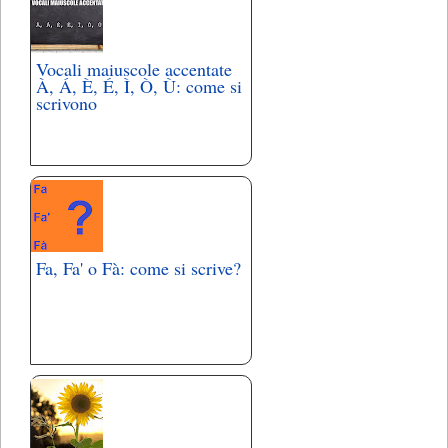
Vocali maiuscole accentate
À, Á, È, É, Ì, Ò, Ù: come si
scrivono
Fa, Fa' o Fà: come si scrive?