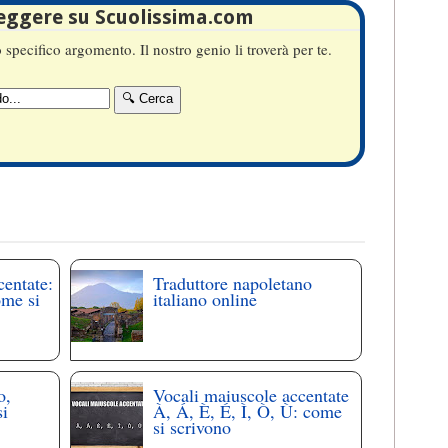
leggere su Scuolissima.com
specifico argomento. Il nostro genio li troverà per te.
centate:
Traduttore napoletano
ome si
italiano online
o,
Vocali maiuscole accentate
si
À, Á, È, É, Ì, Ò, Ù: come
si scrivono