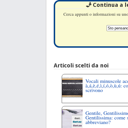
🧞 Continua a 
Cerca appunti o informazioni su uno 
Articoli scelti da noi
Vocali minuscole ac
à,á,è,é,ì,í,ó,ò,ù,ú: c
scrivono
Gentile, Gentilissim
Gentilissima: come 
abbreviano?