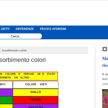
 DETTI
DIFFERENZE
FRASI E AFORISMI
💥
: Assorbimento colori
Mag
sorbimento colori
ric
Il m
dell
cost