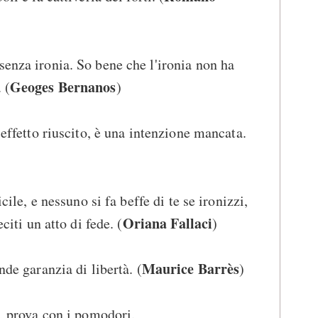
senza ironia. So bene che l'ironia non ha
Geoges Bernanos
 (
)
n effetto riuscito, è una intenzione mancata.
icile, e nessuno si fa beffe di te se ironizzi,
Oriana Fallaci
eciti un atto di fede. (
)
Maurice Barrès
nde garanzia di libertà. (
)
a, prova con i pomodori.