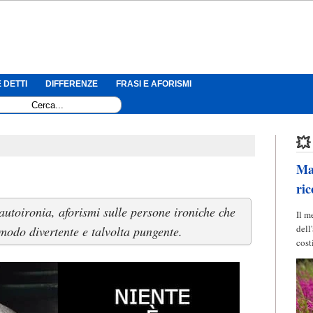
 DETTI
DIFFERENZE
FRASI E AFORISMI
💥
Mag
ric
l'autoironia, aforismi sulle persone ironiche che
Il m
dell
 modo divertente e talvolta pungente.
cost