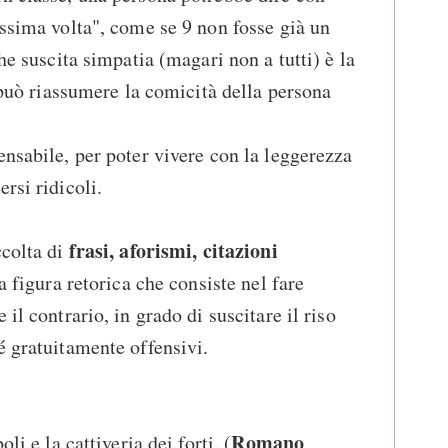
ossima volta", come se 9 non fosse già un
che suscita simpatia (magari non a tutti) è la
i può riassumere la comicità della persona
ensabile, per poter vivere con la leggerezza
rsi ridicoli.
frasi, aforismi, citazioni
ccolta di
na figura retorica che consiste nel fare
il contrario, in grado di suscitare il riso
é gratuitamente offensivi.
Romano
li e la cattiveria dei forti. (