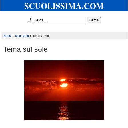
SCUOLISSIMA.COM
🧞
Home
temi svolti
Tema sul sole
Tema sul sole