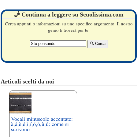
🧞 Continua a leggere su Scuolissima.com
Cerca appunti o informazioni su uno specifico argomento. Il nostro
genio li troverà per te.
Articoli scelti da noi
Vocali minuscole accentate:
à,á,è,é,ì,í,ó,ò,ù,ú: come si
scrivono