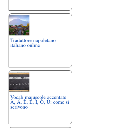
Traduttore napoletano
italiano online
Vocali maiuscole accentate
À, Á, È, É, Ì, Ò, Ù: come si
scrivono