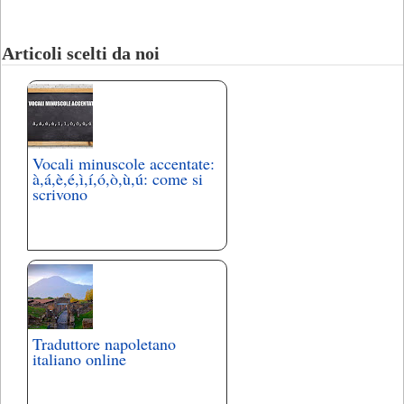
Articoli scelti da noi
Vocali minuscole accentate:
à,á,è,é,ì,í,ó,ò,ù,ú: come si
scrivono
Traduttore napoletano
italiano online