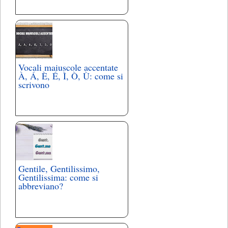
Vocali maiuscole accentate
À, Á, È, É, Ì, Ò, Ù: come si
scrivono
Gentile, Gentilissimo,
Gentilissima: come si
abbreviano?