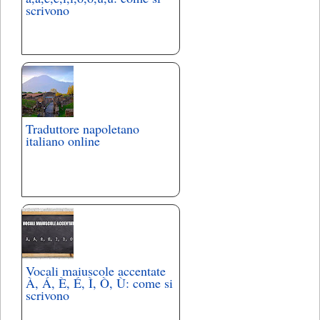
scrivono
Traduttore napoletano
italiano online
Vocali maiuscole accentate
À, Á, È, É, Ì, Ò, Ù: come si
scrivono