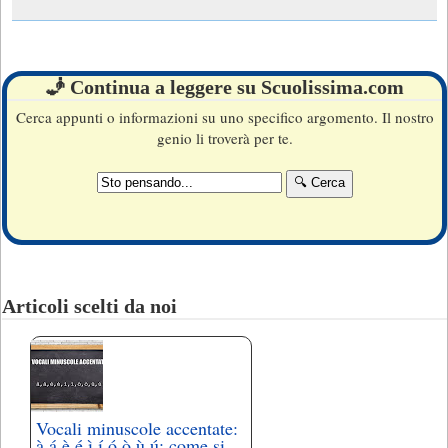
🧞 Continua a leggere su Scuolissima.com
Cerca appunti o informazioni su uno specifico argomento. Il nostro
genio li troverà per te.
Articoli scelti da noi
Vocali minuscole accentate:
à,á,è,é,ì,í,ó,ò,ù,ú: come si