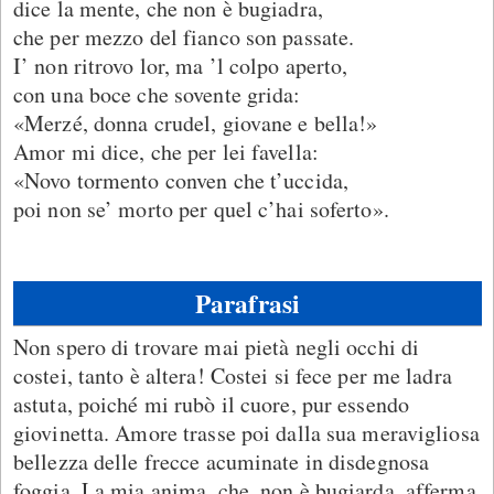
dice la mente, che non è bugiadra,
che per mezzo del fianco son passate.
I’ non ritrovo lor, ma ’l colpo aperto,
con una boce che sovente grida:
«Merzé, donna crudel, giovane e bella!»
Amor mi dice, che per lei favella:
«Novo tormento conven che t’uccida,
poi non se’ morto per quel c’hai soferto».
Parafrasi
Non spero di trovare mai pietà negli occhi di
costei, tanto è altera! Costei si fece per me ladra
astuta, poiché mi rubò il cuore, pur essendo
giovinetta. Amore trasse poi dalla sua meravigliosa
bellezza delle frecce acuminate in disdegnosa
foggia. La mia anima, che, non è bugiarda, afferma