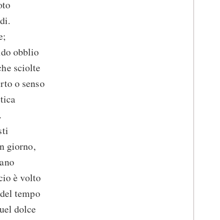
oto
di.
e;
ndo obblio
he sciolte
rto o senso
tica
.
ti
n giorno,
mano
cio è volto
 del tempo
uel dolce