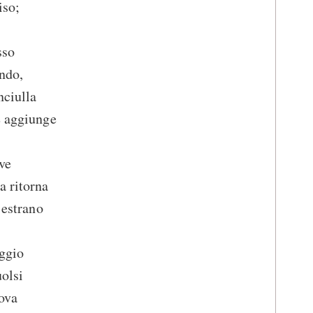
iso;
sso
ando,
nciulla
e aggiunge
ve
a ritorna
 estrano
aggio
uolsi
rova