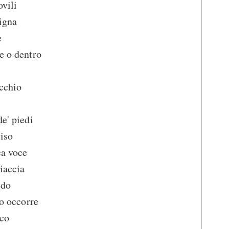
ovili
nigna
e
e o dentro
ecchio
de' piedi
viso
ca voce
iaccia
udo
to occorre
nco