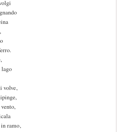
volgi
egnando
eina
,
no
ferro.
,
 lago
i volve,
dipinge,
 vento,
icala
 in ramo,