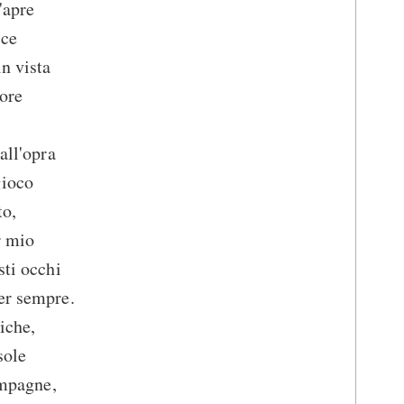
'apre
ice
n vista
core
all'opra
gioco
to,
r mio
sti occhi
er sempre.
iche,
sole
ampagne,