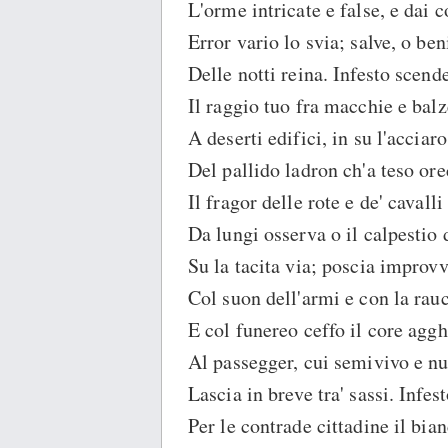
L'orme intricate e false, e dai c
Error vario lo svia; salve, o be
Delle notti reina. Infesto scend
Il raggio tuo fra macchie e balz
A deserti edifici, in su l'acciaro
Del pallido ladron ch'a teso or
Il fragor delle rote e de' cavalli
Da lungi osserva o il calpestio 
Su la tacita via; poscia improv
Col suon dell'armi e con la rau
E col funereo ceffo il core aggh
Al passegger, cui semivivo e n
Lascia in breve tra' sassi. Infes
Per le contrade cittadine il bia