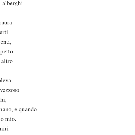
i alberghi
paura
erti
enti,
petto
 altro
oleva,
 vezzoso
hi,
umano, e quando
do mio.
miri