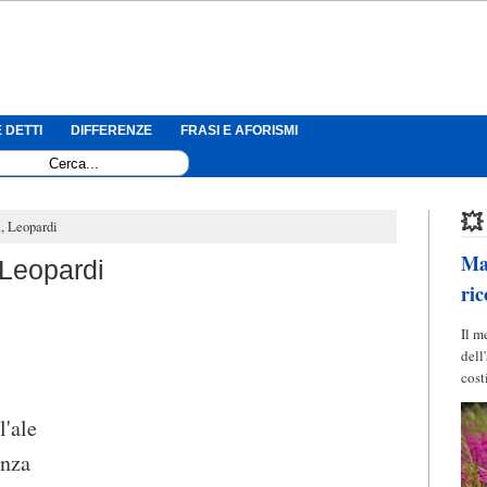
 DETTI
DIFFERENZE
FRASI E AFORISMI
💥
a, Leopardi
Mag
, Leopardi
ric
Il m
dell
cost
l'ale
anza