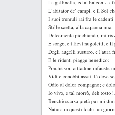
La gallinella, ed al balcon s'aff
L'abitator de' campi, e il Sol c
I suoi tremuli rai fra le cadenti
Stille saetta, alla capanna mia
Dolcemente picchiando, mi risv
E sorgo, e i lievi nugoletti, e i
Degli augelli susurro, e l'aura f
E le ridenti piagge benedico:
Poichè voi, cittadine infauste m
Vidi e conobbi assai, là dove s
Odio al dolor compagno; e dol
Io vivo, e tal morrò, deh tosto!
Benchè scarsa pietà pur mi dim
Natura in questi lochi, un gior