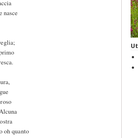
accia
he nasce
eglia;
Ut
l primo
resca.
ura,
egue
oroso
 Alcuna
ostra
no oh quanto