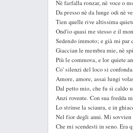
Nè farfalla ronzar, nè voce o m
Da presso nè da lunge odi nè ve
Tien quelle rive altissima quiet
Ond'io quasi me stesso e il mo
Sedendo immoto; e già mi par c
Giaccian le membra mie, nè spi
Più le commova, e lor quiete an
Co' silenzi del loco si confonda
Amore, amore, assai lungi volas
Dal petto mio, che fu sì caldo u
Anzi rovente. Con sua fredda 
Lo strinse la sciaura, e in ghiac
Nel fior degli anni. Mi sovvien
Che mi scendesti in seno. Era q