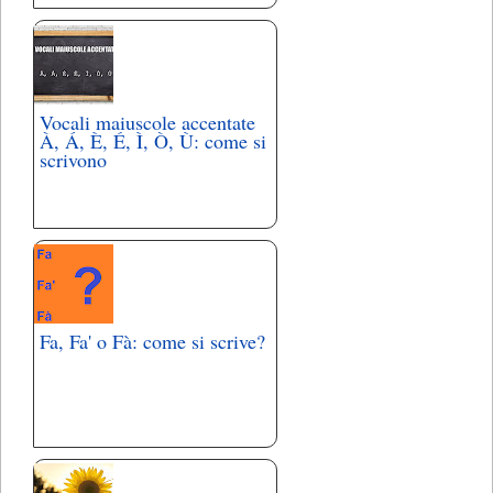
Vocali maiuscole accentate
À, Á, È, É, Ì, Ò, Ù: come si
scrivono
Fa, Fa' o Fà: come si scrive?