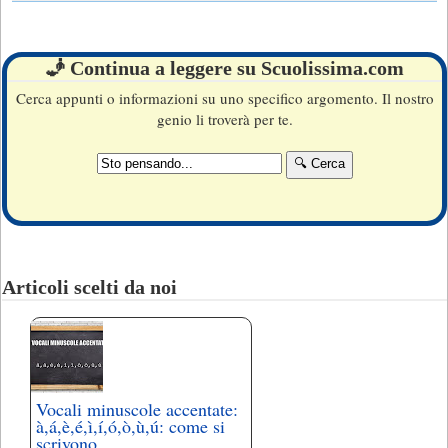
🧞 Continua a leggere su Scuolissima.com
Cerca appunti o informazioni su uno specifico argomento. Il nostro
genio li troverà per te.
Articoli scelti da noi
Vocali minuscole accentate:
à,á,è,é,ì,í,ó,ò,ù,ú: come si
scrivono