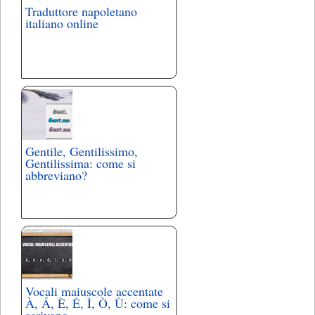
Traduttore napoletano
italiano online
Gentile, Gentilissimo,
Gentilissima: come si
abbreviano?
Vocali maiuscole accentate
À, Á, È, É, Ì, Ò, Ù: come si
scrivono