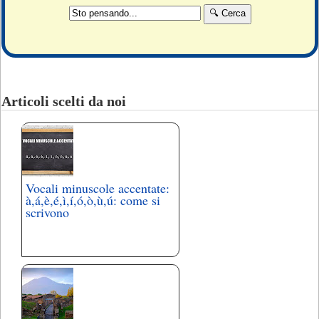
Articoli scelti da noi
Vocali minuscole accentate:
à,á,è,é,ì,í,ó,ò,ù,ú: come si
scrivono