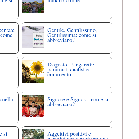
ome si
italiano online
centate
Gentile, Gentilissimo,
: come
Gentilissima: come si
abbreviano?
i
D'agosto - Ungaretti:
parafrasi, analisi e
commento
 nella
Signore e Signora: come si
abbreviano?
e si
Aggettivi positivi e
negativi per descrivere una