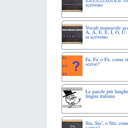
à,á,è,é,ì,í,ó,ò,ù,ú: c
scrivono
Vocali maiuscole ac
À, Á, È, É, Ì, Ò, Ù
si scrivono
Fa, Fa' o Fà: come s
scrive?
Le parole più lunghe
lingua italiana
Sta, Sta', o Stà: com
scrive?