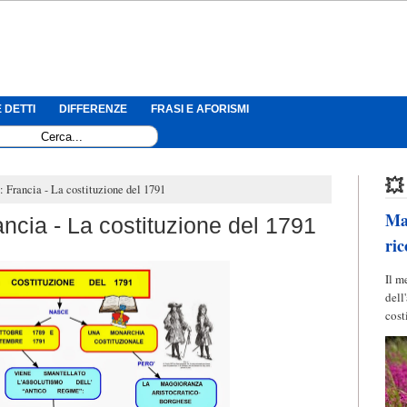
 DETTI
DIFFERENZE
FRASI E AFORISMI
💥
 Francia - La costituzione del 1791
Mag
ncia - La costituzione del 1791
ric
Il m
dell
cost