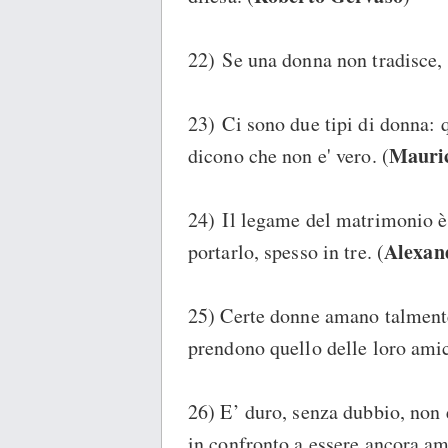
22) Se una donna non tradisce, 
23) Ci sono due tipi di donna: 
Mauri
dicono che non e' vero. (
24) Il legame del matrimonio è 
Alexan
portarlo, spesso in tre. (
25) Certe donne amano talmente
prendono quello delle loro amic
26) E’ duro, senza dubbio, non
in confronto a essere ancora am