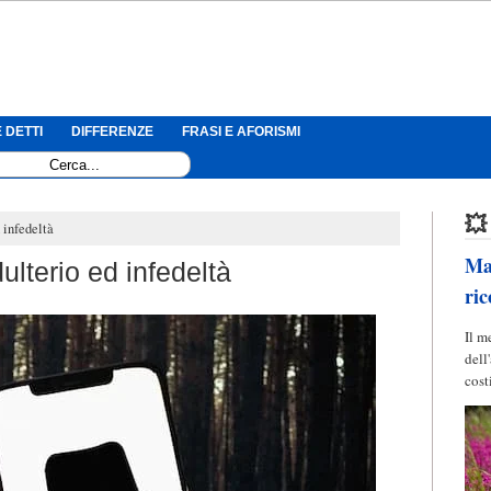
 DETTI
DIFFERENZE
FRASI E AFORISMI
💥
 infedeltà
Mag
ulterio ed infedeltà
ric
Il m
dell
cost