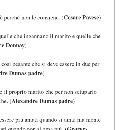
Cesare Pavese
è perché non le conviene. (
)
quelle che ingannano il marito e quelle che
ce Donnay
)
così pesante che si deve essere in due per
dre Dumas padre
)
 il proprio marito che per non sciuparlo
Alexandre Dumas padre
he. (
)
 essere più amati quando si ama; ma niente
Georges
ati quando non si ama più. (