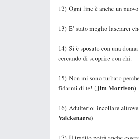
12) Ogni fine è anche un nuovo 
13) E' stato meglio lasciarci ch
14) Si è sposato con una donna b
cercando di scoprire con chi.
15) Non mi sono turbato perché
Jim Morrison
fidarmi di te! (
)
16) Adulterio: incollare altrove 
Valckenaere
)
17) Il tradito potrà anche esser