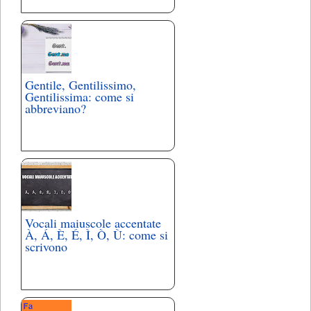
Gentile, Gentilissimo,
Gentilissima: come si
abbreviano?
Vocali maiuscole accentate
À, Á, È, É, Ì, Ò, Ù: come si
scrivono