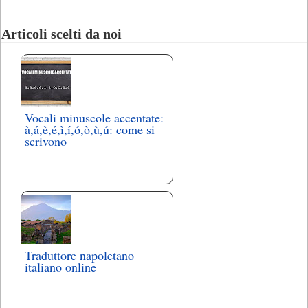
Articoli scelti da noi
Vocali minuscole accentate:
à,á,è,é,ì,í,ó,ò,ù,ú: come si
scrivono
Traduttore napoletano
italiano online