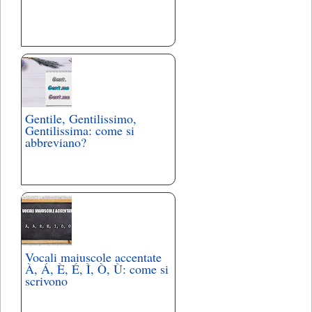
Gentile, Gentilissimo,
Gentilissima: come si
abbreviano?
Vocali maiuscole accentate
À, Á, È, É, Ì, Ò, Ù: come si
scrivono