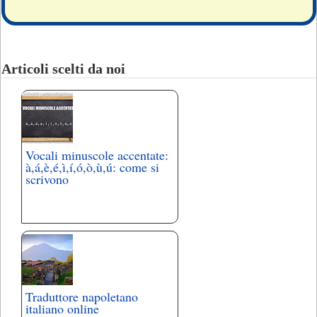
Articoli scelti da noi
Vocali minuscole accentate:
à,á,è,é,ì,í,ó,ò,ù,ú: come si
scrivono
Traduttore napoletano
italiano online