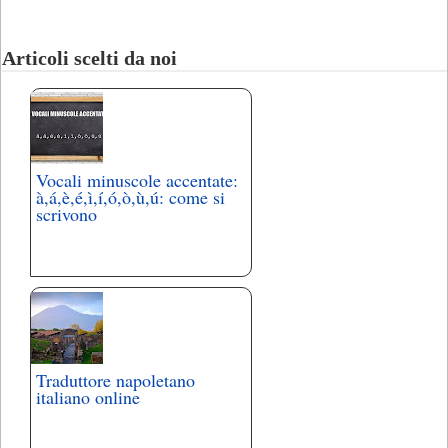
Articoli scelti da noi
Vocali minuscole accentate:
à,á,è,é,ì,í,ó,ò,ù,ú: come si
scrivono
Traduttore napoletano
italiano online