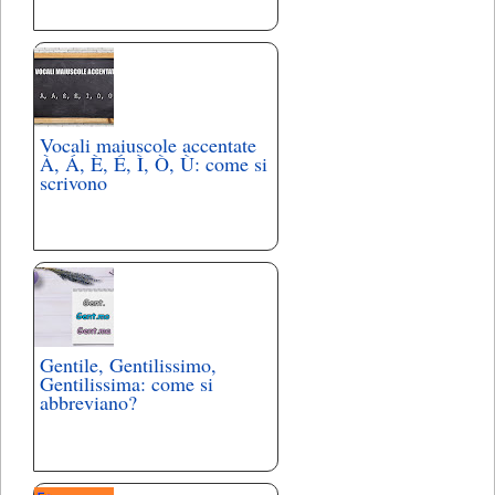
Vocali maiuscole accentate
À, Á, È, É, Ì, Ò, Ù: come si
scrivono
Gentile, Gentilissimo,
Gentilissima: come si
abbreviano?