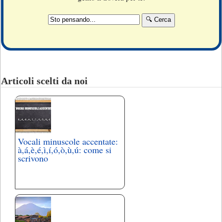
Articoli scelti da noi
Vocali minuscole accentate:
à,á,è,é,ì,í,ó,ò,ù,ú: come si
scrivono