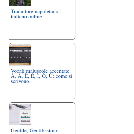
Traduttore napoletano
italiano online
Vocali maiuscole accentate
À, Á, È, É, Ì, Ò, Ù: come si
scrivono
Gentile, Gentilissimo,