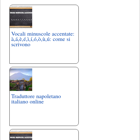
Vocali minuscole accentate:
à,á,è,é,ì,í,ó,ò,ù,ú: come si
scrivono
Traduttore napoletano
italiano online