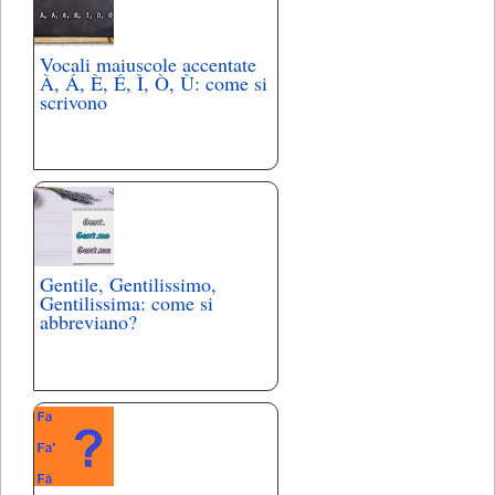
Vocali maiuscole accentate
À, Á, È, É, Ì, Ò, Ù: come si
scrivono
Gentile, Gentilissimo,
Gentilissima: come si
abbreviano?