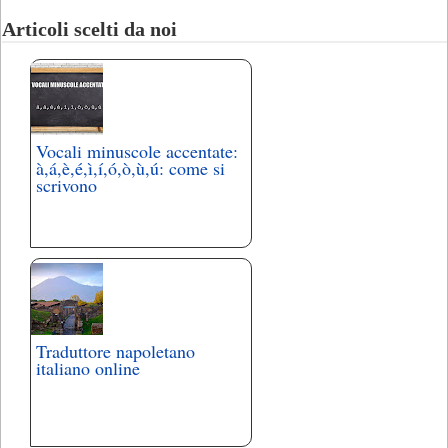
Articoli scelti da noi
Vocali minuscole accentate:
à,á,è,é,ì,í,ó,ò,ù,ú: come si
scrivono
Traduttore napoletano
italiano online