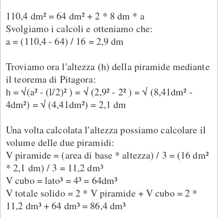
110,4 dm² = 64 dm² + 2 * 8 dm * a
Svolgiamo i calcoli e otteniamo che:
a = (110,4 - 64) / 16 = 2,9 dm
Troviamo ora l'altezza (h) della piramide mediante
il teorema di Pitagora:
h = √(a² - (l/2)² ) = √ (2,9² - 2² ) = √ (8,41dm² -
4dm²) = √ (4,41dm²) = 2,1 dm
Una volta calcolata l'altezza possiamo calcolare il
volume delle due piramidi:
V piramide = (area di base * altezza) / 3 = (16 dm²
* 2,1 dm) / 3 = 11,2 dm³
V cubo = lato³ = 4³ = 64dm³
V totale solido = 2 * V piramide + V cubo = 2 *
11,2 dm³ + 64 dm³ = 86,4 dm³