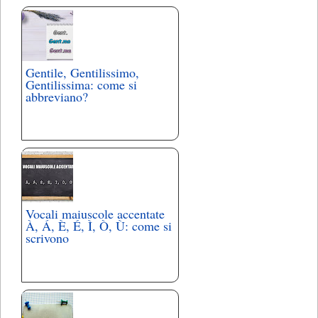
Gentile, Gentilissimo,
Gentilissima: come si
abbreviano?
Vocali maiuscole accentate
À, Á, È, É, Ì, Ò, Ù: come si
scrivono