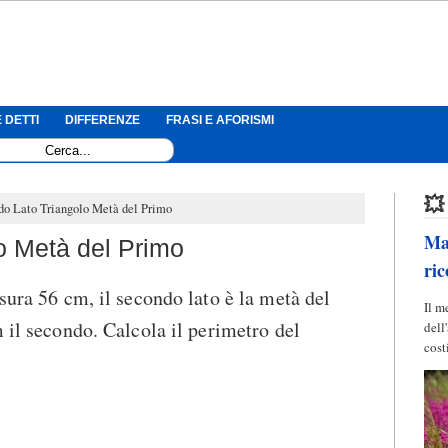
 DETTI
DIFFERENZE
FRASI E AFORISMI
💥
do Lato Triangolo Metà del Primo
Mag
o Metà del Primo
ric
sura 56 cm, il secondo lato è la metà del
Il m
 il secondo. Calcola il perimetro del
dell
cost