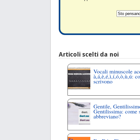
Articoli scelti da noi
Vocali minuscole ac
à,á,è,é,ì,í,ó,ò,ù,ú: c
scrivono
Gentile, Gentilissim
Gentilissima: come 
abbreviano?