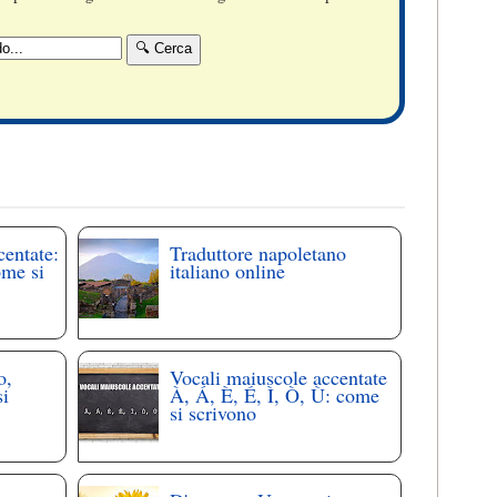
centate:
Traduttore napoletano
ome si
italiano online
o,
Vocali maiuscole accentate
si
À, Á, È, É, Ì, Ò, Ù: come
si scrivono