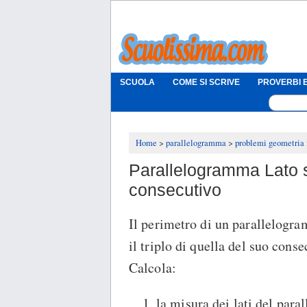
SCUOLA
COME SI SCRIVE
PROVERBI E
Home
parallelogramma
problemi geometria
Parallelogramma Lato s
consecutivo
Il perimetro di un parallelogra
il triplo di quella del suo cons
Calcola:
la misura dei lati del par