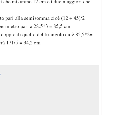
ri che misurano 12 cm e i due maggiori che
lato pari alla semisomma cioè (12 + 45)/2=
perimetro pari a 28.5*3 = 85,5 cm
 doppio di quello del triangolo cioè 85,5*2=
erà 171/5 = 34,2 cm
a