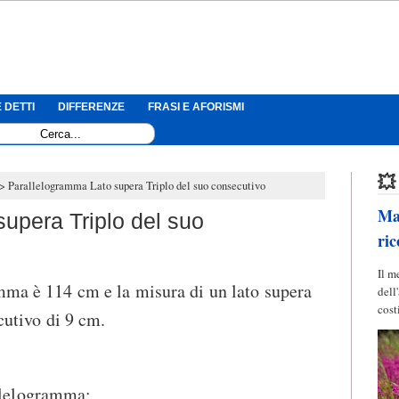
 DETTI
DIFFERENZE
FRASI E AFORISMI
💥
Parallelogramma Lato supera Triplo del suo consecutivo
Mag
upera Triplo del suo
ric
Il m
mma è 114 cm e la misura di un lato supera
dell
cost
ecutivo di 9 cm.
allelogramma;