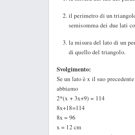
il perimetro di un triangol
semisomma dei due lati co
la misura del lato di un p
di quello del triangolo.
Svolgimento:
Se un lato è x il suo precedent
abbiamo
2*(x + 3x+9) = 114
8x+18=114
8x = 96
x = 12 cm