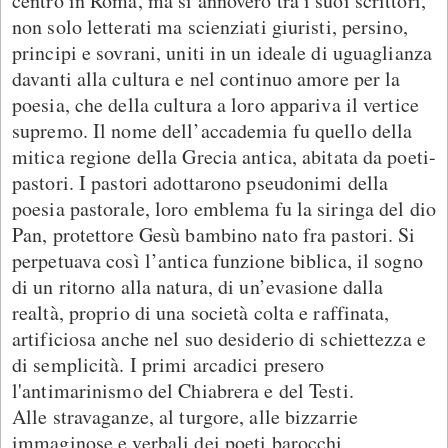
centro in Roma, ma si annoverò tra i suoi scrittori,
non solo letterati ma scienziati giuristi, persino,
principi e sovrani, uniti in un ideale di uguaglianza
davanti alla cultura e nel continuo amore per la
poesia, che della cultura a loro appariva il vertice
supremo. Il nome dell’accademia fu quello della
mitica regione della Grecia antica, abitata da poeti-
pastori. I pastori adottarono pseudonimi della
poesia pastorale, loro emblema fu la siringa del dio
Pan, protettore Gesù bambino nato fra pastori. Si
perpetuava così l’antica funzione biblica, il sogno
di un ritorno alla natura, di un’evasione dalla
realtà, proprio di una società colta e raffinata,
artificiosa anche nel suo desiderio di schiettezza e
di semplicità. I primi arcadici presero
l'antimarinismo del Chiabrera e del Testi.
Alle stravaganze, al turgore, alle bizzarrie
immaginose e verbali dei poeti barocchi