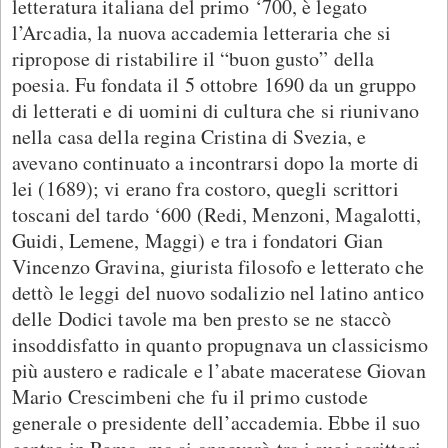
letteratura italiana del primo ‘700, è legato
l’Arcadia, la nuova accademia letteraria che si
ripropose di ristabilire il “buon gusto” della
poesia. Fu fondata il 5 ottobre 1690 da un gruppo
di letterati e di uomini di cultura che si riunivano
nella casa della regina Cristina di Svezia, e
avevano continuato a incontrarsi dopo la morte di
lei (1689); vi erano fra costoro, quegli scrittori
toscani del tardo ‘600 (Redi, Menzoni, Magalotti,
Guidi, Lemene, Maggi) e tra i fondatori Gian
Vincenzo Gravina, giurista filosofo e letterato che
dettò le leggi del nuovo sodalizio nel latino antico
delle Dodici tavole ma ben presto se ne staccò
insoddisfatto in quanto propugnava un classicismo
più austero e radicale e l’abate maceratese Giovan
Mario Crescimbeni che fu il primo custode
generale o presidente dell’accademia. Ebbe il suo