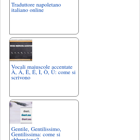
Traduttore napoletano
italiano online
Vocali maiuscole accentate
À, Á, È, É, Ì, Ò, Ù: come si
scrivono
Gentile, Gentilissimo,
Gentilissima: come si
abbreviano?