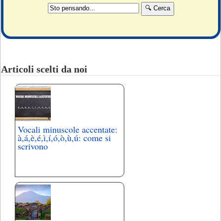
Articoli scelti da noi
Vocali minuscole accentate:
à,á,è,é,ì,í,ó,ò,ù,ú: come si
scrivono