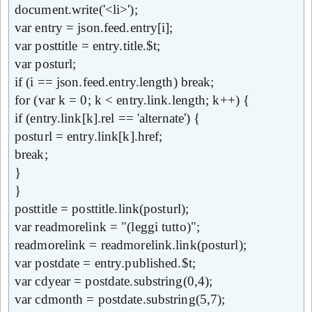
document.write('<li>');
var entry = json.feed.entry[i];
var posttitle = entry.title.$t;
var posturl;
if (i == json.feed.entry.length) break;
for (var k = 0; k < entry.link.length; k++) {
if (entry.link[k].rel == 'alternate') {
posturl = entry.link[k].href;
break;
}
}
posttitle = posttitle.link(posturl);
var readmorelink = "(leggi tutto)";
readmorelink = readmorelink.link(posturl);
var postdate = entry.published.$t;
var cdyear = postdate.substring(0,4);
var cdmonth = postdate.substring(5,7);