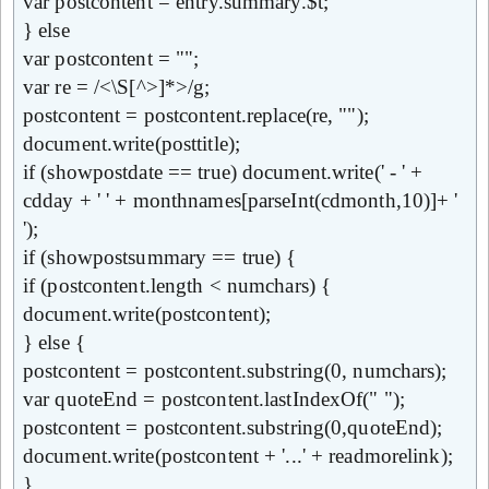
var postcontent = entry.summary.$t;
} else
var postcontent = "";
var re = /<\S[^>]*>/g;
postcontent = postcontent.replace(re, "");
document.write(posttitle);
if (showpostdate == true) document.write(' - ' +
cdday + ' ' + monthnames[parseInt(cdmonth,10)]+ '
');
if (showpostsummary == true) {
if (postcontent.length < numchars) {
document.write(postcontent);
} else {
postcontent = postcontent.substring(0, numchars);
var quoteEnd = postcontent.lastIndexOf(" ");
postcontent = postcontent.substring(0,quoteEnd);
document.write(postcontent + '...' + readmorelink);
}