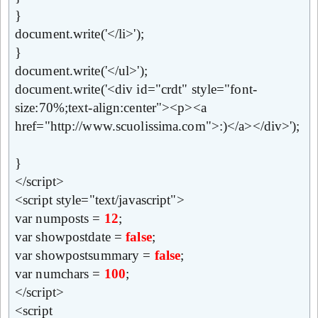
}
document.write('</li>');
}
document.write('</ul>');
document.write('<div id="crdt" style="font-
size:70%;text-align:center"><p><a
href="http://www.scuolissima.com">:)</a></div>');
}
</script>
<script style="text/javascript">
var numposts =
12
;
var showpostdate =
false
;
var showpostsummary =
false
;
var numchars =
100
;
</script>
<script