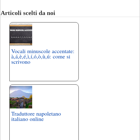
Articoli scelti da noi
Vocali minuscole accentate:
à,á,è,é,ì,í,ó,ò,ù,ú: come si
scrivono
Traduttore napoletano
italiano online