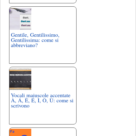
Gentile, Gentilissimo,
Gentilissima: come si
abbreviano?
Vocali maiuscole accentate
À, Á, È, É, Ì, Ò, Ù: come si
scrivono