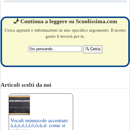
🧞 Continua a leggere su Scuolissima.com
Cerca appunti o informazioni su uno specifico argomento. Il nostro
genio li troverà per te.
Articoli scelti da noi
Vocali minuscole accentate:
à,á,è,é,ì,í,ó,ò,ù,ú: come si