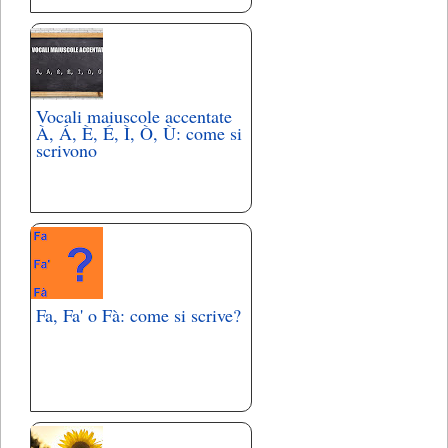
Vocali maiuscole accentate
À, Á, È, É, Ì, Ò, Ù: come si
scrivono
Fa, Fa' o Fà: come si scrive?