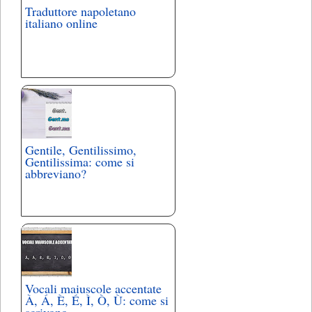
Traduttore napoletano
italiano online
Gentile, Gentilissimo,
Gentilissima: come si
abbreviano?
Vocali maiuscole accentate
À, Á, È, É, Ì, Ò, Ù: come si
scrivono