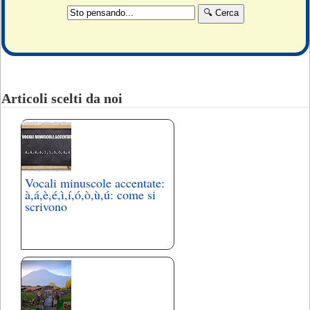
Articoli scelti da noi
Vocali minuscole accentate:
à,á,è,é,ì,í,ó,ò,ù,ú: come si
scrivono