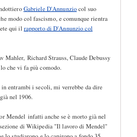
ondottiero
Gabriele D'Annunzio
col suo
che modo col fascismo, e comunque rientra
ete qui il
rapporto di D'Annunzio col
av Mahler, Richard Strauss, Claude Debussy
lo che vi fa più comodo.
 in entrambi i secoli, mi verrebbe da dire
già nel 1906.
r Mendel infatti anche se è morto già nel
 sezione di Wikipedia "Il lavoro di Mendel"
che lo studiarono e lo capirono a fondo 35