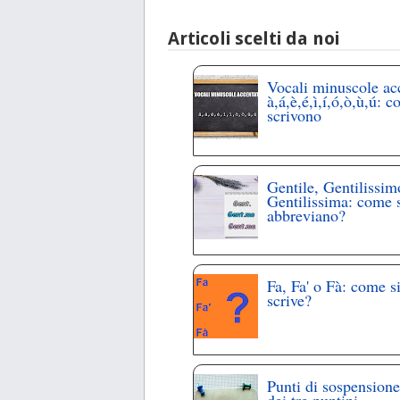
Articoli scelti da noi
Vocali minuscole ac
à,á,è,é,ì,í,ó,ò,ù,ú: c
scrivono
Gentile, Gentilissim
Gentilissima: come 
abbreviano?
Fa, Fa' o Fà: come s
scrive?
Punti di sospensione
dei tre puntini