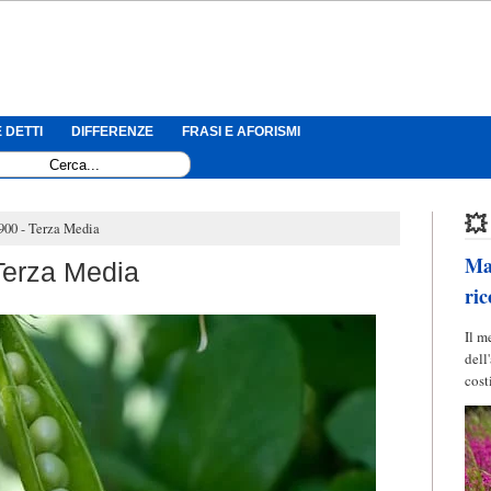
 DETTI
DIFFERENZE
FRASI E AFORISMI
💥
 900 - Terza Media
Mag
 Terza Media
ric
Il m
dell
cost