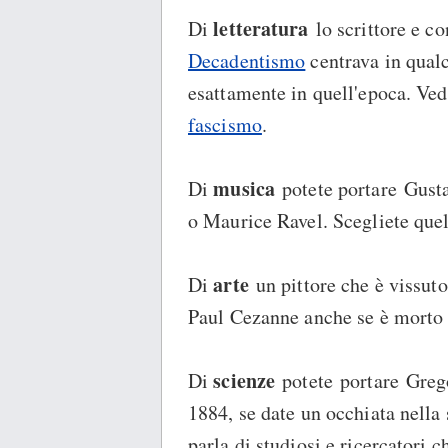
letteratura
Di
lo scrittore e c
Decadentismo
centrava in qual
esattamente in quell'epoca. Ved
fascismo
.
musica
Di
potete portare Gust
o Maurice Ravel. Scegliete quel
arte
Di
un pittore che è vissuto
Paul Cezanne anche se è morto 
scienze
Di
potete portare Grego
1884, se date un occhiata nella
parla di studiosi e ricercatori 