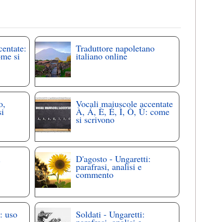
centate:
Traduttore napoletano
ome si
italiano online
o,
Vocali maiuscole accentate
si
À, Á, È, É, Ì, Ò, Ù: come
si scrivono
i
D'agosto - Ungaretti:
parafrasi, analisi e
commento
: uso
Soldati - Ungaretti:
parafrasi, analisi e