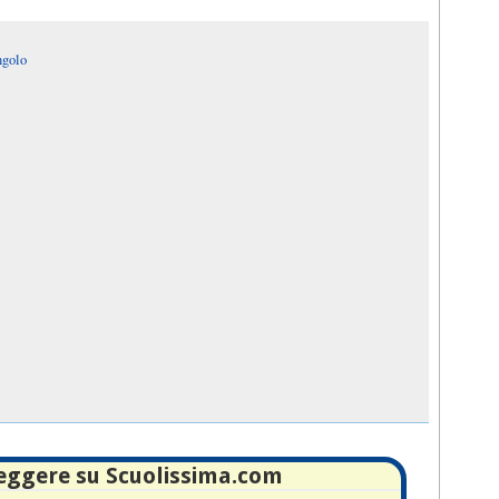
ngolo
leggere su Scuolissima.com