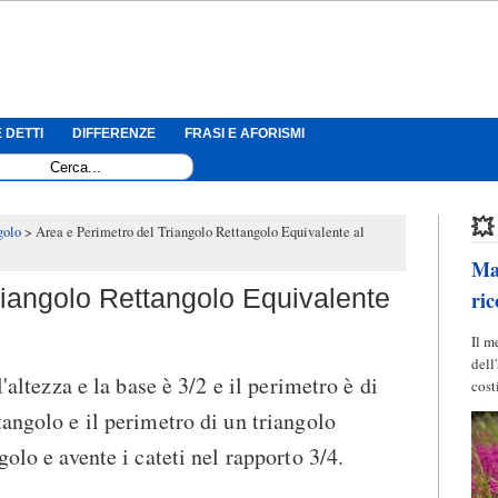
 DETTI
DIFFERENZE
FRASI E AFORISMI
💥
golo
Area e Perimetro del Triangolo Rettangolo Equivalente al
Mag
riangolo Rettangolo Equivalente
ric
Il m
dell
l'altezza e la base è 3/2 e il perimetro è di
cost
tangolo e il perimetro di un triangolo
golo e avente i cateti nel rapporto 3/4.