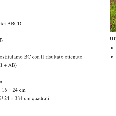
rtici ABCD.
Ut
AB
stituiamo BC con il risultato ottenuto
AB + AB)
cm
* 16 = 24 cm
6*24 = 384 cm quadrati