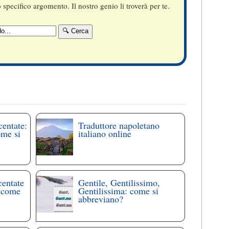
specifico argomento. Il nostro genio li troverà per te.
centate:
Traduttore napoletano
ome si
italiano online
centate
Gentile, Gentilissimo,
: come
Gentilissima: come si
abbreviano?