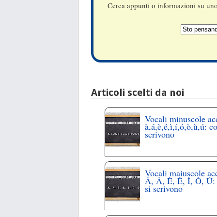
Cerca appunti o informazioni su uno 
Articoli scelti da noi
Vocali minuscole ac
à,á,è,é,ì,í,ó,ò,ù,ú: c
scrivono
Vocali maiuscole ac
À, Á, È, É, Ì, Ò, Ù
si scrivono