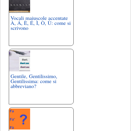
Vocali maiuscole accentate
À, Á, È, É, Ì, Ò, Ù: come si
scrivono
Gentile, Gentilissimo,
Gentilissima: come si
abbreviano?