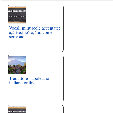
Vocali minuscole accentate:
à,á,è,é,ì,í,ó,ò,ù,ú: come si
scrivono
Traduttore napoletano
italiano online