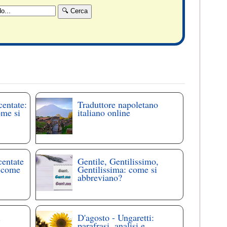
centate:
Traduttore napoletano
ome si
italiano online
centate
Gentile, Gentilissimo,
: come
Gentilissima: come si
abbreviano?
i
D'agosto - Ungaretti:
parafrasi, analisi e