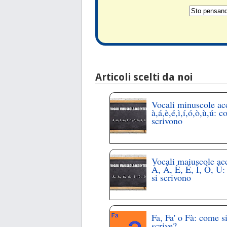
Articoli scelti da noi
Vocali minuscole ac
à,á,è,é,ì,í,ó,ò,ù,ú: c
scrivono
Vocali maiuscole ac
À, Á, È, É, Ì, Ò, Ù
si scrivono
Fa, Fa' o Fà: come s
scrive?