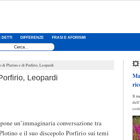
 DETTI
DIFFERENZE
FRASI E AFORISMI
💥
 di Platino e di Porfirio, Leopardi
Mag
Porfirio, Leopardi
ric
Il m
dell
cost
ropone un’immaginaria conversazione tra
Plotino e il suo discepolo Porfirio sui temi