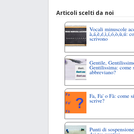
Articoli scelti da noi
Vocali minuscole ac
à,á,è,é,ì,í,ó,ò,ù,ú: c
scrivono
Gentile, Gentilissim
Gentilissima: come 
abbreviano?
Fa, Fa' o Fà: come s
scrive?
Punti di sospensione
dei tre puntini