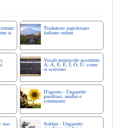
centate:
Traduttore napoletano
ome si
italiano online
o,
Vocali maiuscole accentate
si
À, Á, È, É, Ì, Ò, Ù: come
si scrivono
i
D'agosto - Ungaretti:
parafrasi, analisi e
commento
: uso
Soldati - Ungaretti:
parafrasi, analisi e