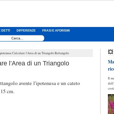
 DETTI
DIFFERENZE
FRASI E AFORISMI
💥
ipotenusa Calcolare l'Area di un Triangolo Rettangolo
Mag
re l'Area di un Triangolo
ric
Il m
ettangolo avente l'ipotenusa e un cateto
dell
cost
 15 cm.