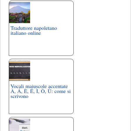
Traduttore napoletano
italiano online
Vocali maiuscole accentate
À, Á, È, É, Ì, Ò, Ù: come si
scrivono