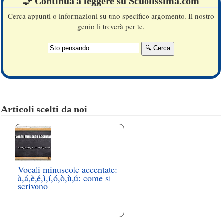
🧞 Continua a leggere su Scuolissima.com
Cerca appunti o informazioni su uno specifico argomento. Il nostro
genio li troverà per te.
Articoli scelti da noi
Vocali minuscole accentate:
à,á,è,é,ì,í,ó,ò,ù,ú: come si
scrivono