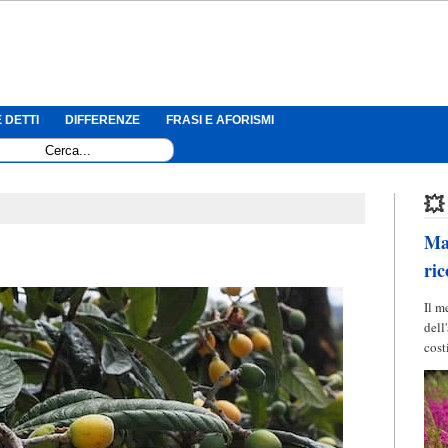
 DETTI
DIFFERENZE
FRASI E AFORISMI
💥
Mag
ric
Il m
dell
cost