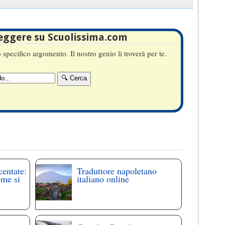
leggere su Scuolissima.com
specifico argomento. Il nostro genio li troverà per te.
centate:
Traduttore napoletano
ome si
italiano online