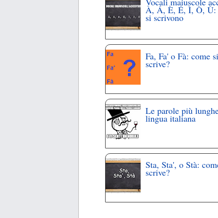
Vocali maiuscole ac
À, Á, È, É, Ì, Ò, Ù
si scrivono
Fa, Fa' o Fà: come s
scrive?
Le parole più lunghe
lingua italiana
Sta, Sta', o Stà: com
scrive?