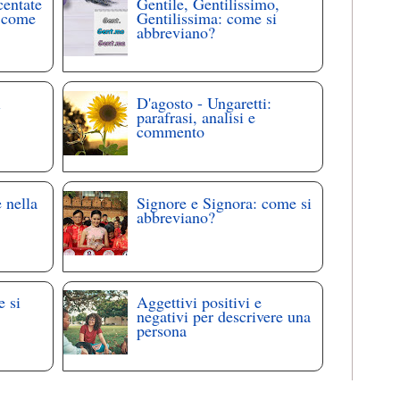
centate
Gentile, Gentilissimo,
: come
Gentilissima: come si
abbreviano?
i
D'agosto - Ungaretti:
parafrasi, analisi e
commento
 nella
Signore e Signora: come si
abbreviano?
e si
Aggettivi positivi e
negativi per descrivere una
persona