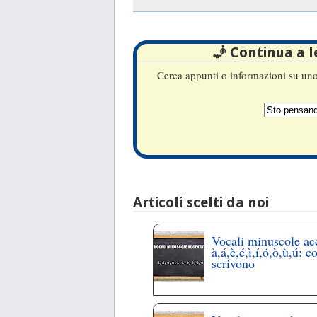
🧞 Continua a 
Cerca appunti o informazioni su uno 
Articoli scelti da noi
Vocali minuscole ac
à,á,è,é,ì,í,ó,ò,ù,ú: c
scrivono