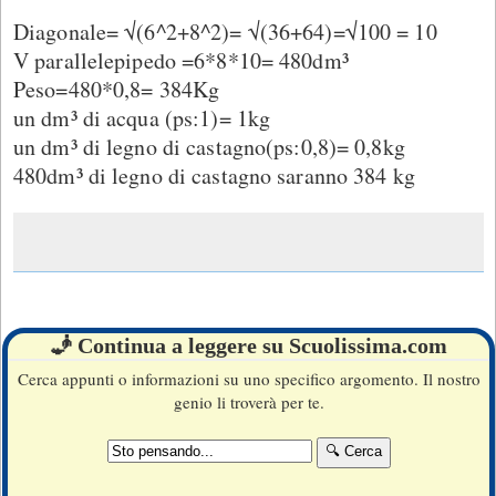
Diagonale= √(6^2+8^2)= √(36+64)=√100 = 10
V parallelepipedo =6*8*10= 480dm³
Peso=480*0,8= 384Kg
un dm³ di acqua (ps:1)= 1kg
un dm³ di legno di castagno(ps:0,8)= 0,8kg
480dm³ di legno di castagno saranno 384 kg
🧞 Continua a leggere su Scuolissima.com
Cerca appunti o informazioni su uno specifico argomento. Il nostro
genio li troverà per te.