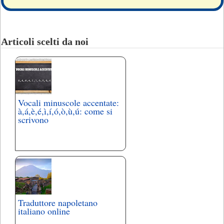
Articoli scelti da noi
Vocali minuscole accentate:
à,á,è,é,ì,í,ó,ò,ù,ú: come si
scrivono
Traduttore napoletano
italiano online