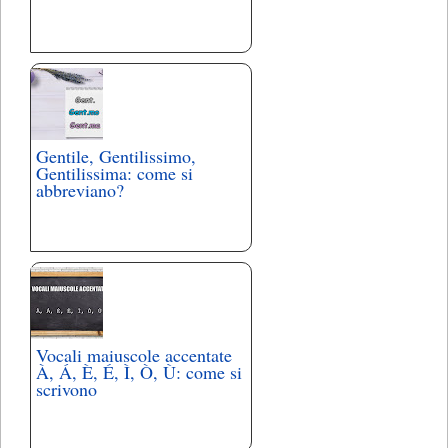
Gentile, Gentilissimo,
Gentilissima: come si
abbreviano?
Vocali maiuscole accentate
À, Á, È, É, Ì, Ò, Ù: come si
scrivono